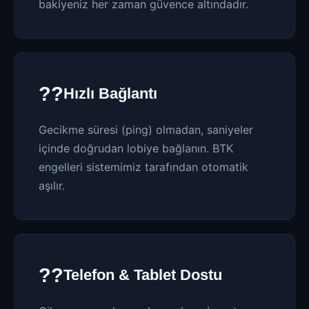
bakiyeniz her zaman güvence altındadır.
??
Hızlı Bağlantı
Gecikme süresi (ping) olmadan, saniyeler
içinde doğrudan lobiye bağlanın. BTK
engelleri sistemimiz tarafından otomatik
aşılır.
??
Telefon & Tablet Dostu