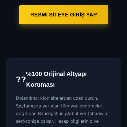
RESMİ SİTEYE GİRİŞ YAP
%100 Orijinal Altyapı
??
Koruması
Dolandırıcı klon sitelerden uzak durun.
Sayfamızda yer alan tüm yönlendirmeler
doğrudan Bahsegel'un global veritabanıyla
senkronize çalışır. Hesap bilgileriniz ve