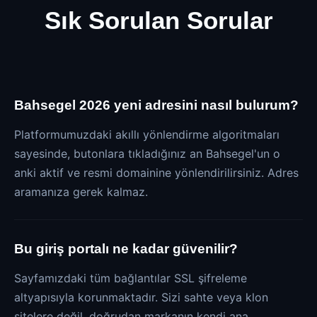
Sık Sorulan Sorular
Bahsegel 2026 yeni adresini nasıl bulurum?
Platformumuzdaki akıllı yönlendirme algoritmaları
sayesinde, butonlara tıkladığınız an Bahsegel'un o
anki aktif ve resmi domainine yönlendirilirsiniz. Adres
aramanıza gerek kalmaz.
Bu giriş portalı ne kadar güvenilir?
Sayfamızdaki tüm bağlantılar SSL şifreleme
altyapısıyla korunmaktadır. Sizi sahte veya klon
sitelere değil, doğrudan markanın kendi ana