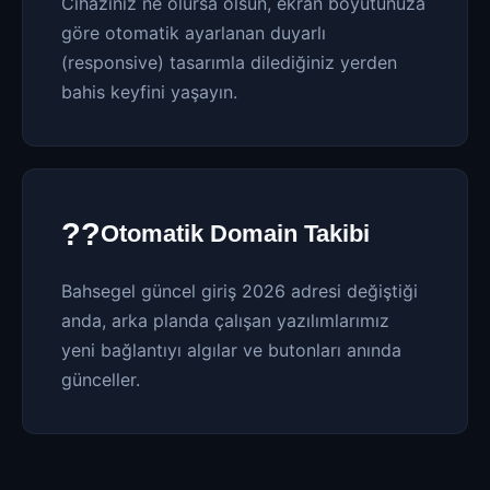
Cihazınız ne olursa olsun, ekran boyutunuza
göre otomatik ayarlanan duyarlı
(responsive) tasarımla dilediğiniz yerden
bahis keyfini yaşayın.
??
Otomatik Domain Takibi
Bahsegel güncel giriş 2026 adresi değiştiği
anda, arka planda çalışan yazılımlarımız
yeni bağlantıyı algılar ve butonları anında
günceller.