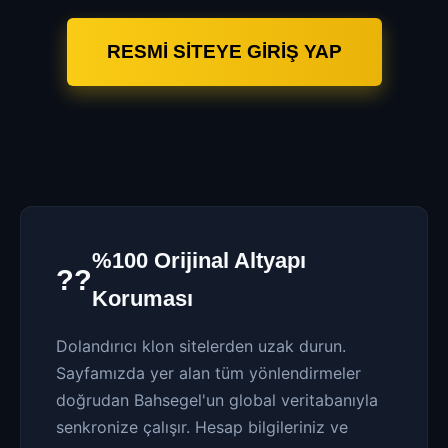
RESMİ SİTEYE GİRİŞ YAP
%100 Orijinal Altyapı
??
Koruması
Dolandırıcı klon sitelerden uzak durun.
Sayfamızda yer alan tüm yönlendirmeler
doğrudan Bahsegel'un global veritabanıyla
senkronize çalışır. Hesap bilgileriniz ve