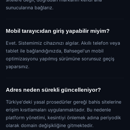
sunucularına bağlarız.
Mobil tarayıcıdan giriş yapabilir miyim?
Evet. Sistemimiz cihazınızı algılar. Akıllı telefon veya
tablet ile bağlandığınızda, Bahsegel'un mobil
optimizasyonu yapılmış sürümüne sorunsuz geçiş
yaparsınız.
Adres neden sürekli güncelleniyor?
Türkiye'deki yasal prosedürler gereği bahis sitelerine
erişim kısıtlamaları uygulanmaktadır. Bu nedenle
platform yönetimi, kesintiyi önlemek adına periyodik
olarak domain değişikliğine gitmektedir.