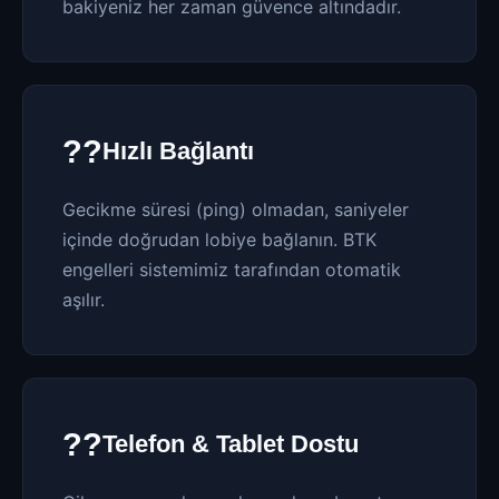
bakiyeniz her zaman güvence altındadır.
??
Hızlı Bağlantı
Gecikme süresi (ping) olmadan, saniyeler
içinde doğrudan lobiye bağlanın. BTK
engelleri sistemimiz tarafından otomatik
aşılır.
??
Telefon & Tablet Dostu