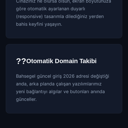
Cihazınız ne olursa olsun, ekran boyutunuza
göre otomatik ayarlanan duyarlı
(responsive) tasarımla dilediğiniz yerden
bahis keyfini yaşayın.
??
Otomatik Domain Takibi
Bahsegel güncel giriş 2026 adresi değiştiği
anda, arka planda çalışan yazılımlarımız
yeni bağlantıyı algılar ve butonları anında
günceller.