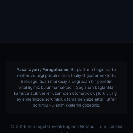
Yasal Uyarı / Feragatname:
Bu platform bağımsız bir
rehber ve bilgi portalı olarak faaliyet göstermektedir.
Bahsegel ticari markasıyla doğrudan bir yönetim
ortaklığımız bulunmamaktadır. Sağlanan bağlantılar
kamuya açık veriler üzerinden otomatik oluşturulur. İlgili
eylemlerinizde sorumluluk tamamen size aittir; lütfen
sorumlu kullanım ilkelerini gözetiniz.
© 2026 Bahsegel Güvenli Bağlantı Noktası. Tüm içerikler