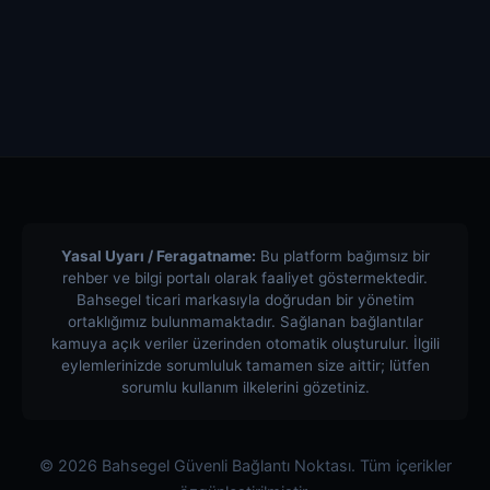
Yasal Uyarı / Feragatname:
Bu platform bağımsız bir
rehber ve bilgi portalı olarak faaliyet göstermektedir.
Bahsegel ticari markasıyla doğrudan bir yönetim
ortaklığımız bulunmamaktadır. Sağlanan bağlantılar
kamuya açık veriler üzerinden otomatik oluşturulur. İlgili
eylemlerinizde sorumluluk tamamen size aittir; lütfen
sorumlu kullanım ilkelerini gözetiniz.
© 2026 Bahsegel Güvenli Bağlantı Noktası. Tüm içerikler