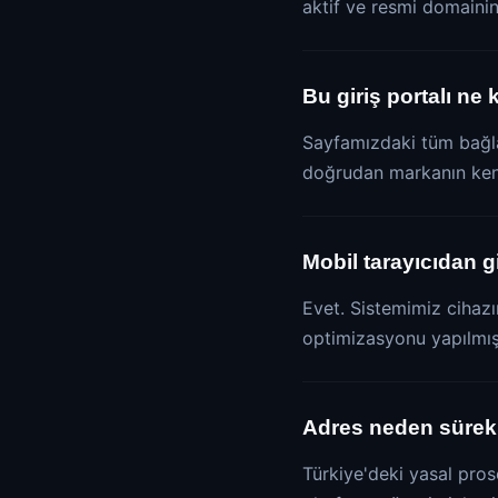
aktif ve resmi domainin
Bu giriş portalı ne 
Sayfamızdaki tüm bağlan
doğrudan markanın kend
Mobil tarayıcıdan g
Evet. Sistemimiz cihazın
optimizasyonu yapılmış
Adres neden sürekl
Türkiye'deki yasal pros