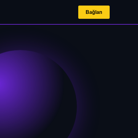
Bağlan