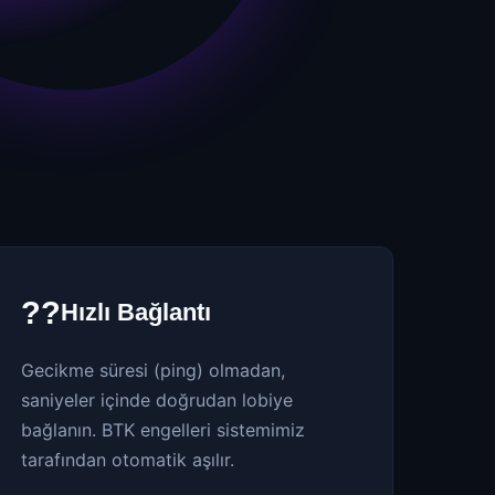
??
Hızlı Bağlantı
Gecikme süresi (ping) olmadan,
saniyeler içinde doğrudan lobiye
bağlanın. BTK engelleri sistemimiz
tarafından otomatik aşılır.