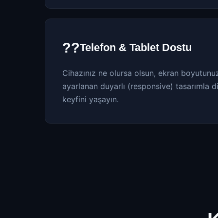
??
Telefon & Tablet Dostu
Cihazınız ne olursa olsun, ekran boyutun
ayarlanan duyarlı (responsive) tasarımla d
keyfini yaşayın.