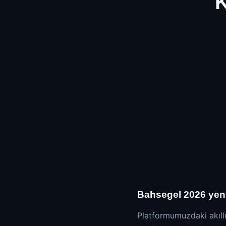
K
Bahsegel 2026 yeni
Platformumuzdaki akıllı