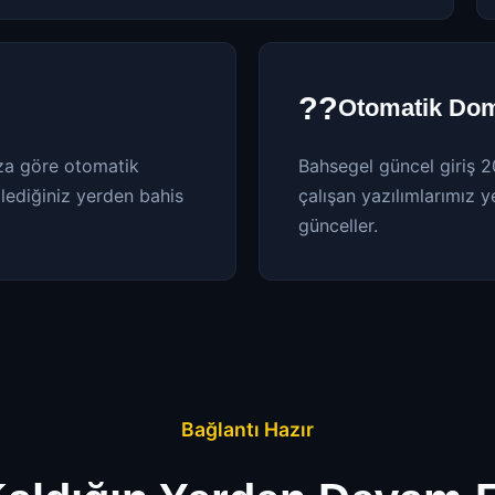
??
Otomatik Dom
uza göre otomatik
Bahsegel güncel giriş 2
ilediğiniz yerden bahis
çalışan yazılımlarımız y
günceller.
Bağlantı Hazır