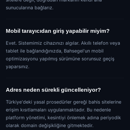
sunucularına bağlarız.
Mobil tarayıcıdan giriş yapabilir miyim?
Evet. Sistemimiz cihazınızı algılar. Akıllı telefon veya
tablet ile bağlandığınızda, Bahsegel'un mobil
optimizasyonu yapılmış sürümüne sorunsuz geçiş
yaparsınız.
Adres neden sürekli güncelleniyor?
Türkiye'deki yasal prosedürler gereği bahis sitelerine
erişim kısıtlamaları uygulanmaktadır. Bu nedenle
platform yönetimi, kesintiyi önlemek adına periyodik
olarak domain değişikliğine gitmektedir.