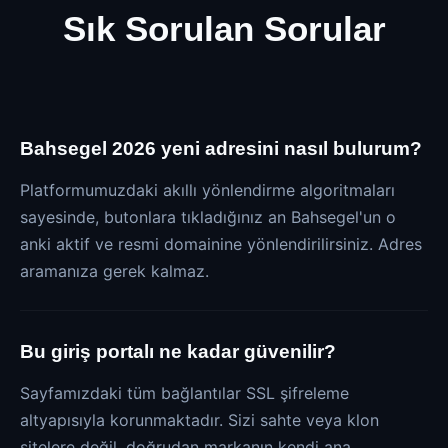
Sık Sorulan Sorular
Bahsegel 2026 yeni adresini nasıl bulurum?
Platformumuzdaki akıllı yönlendirme algoritmaları
sayesinde, butonlara tıkladığınız an Bahsegel'un o
anki aktif ve resmi domainine yönlendirilirsiniz. Adres
aramanıza gerek kalmaz.
Bu giriş portalı ne kadar güvenilir?
Sayfamızdaki tüm bağlantılar SSL şifreleme
altyapısıyla korunmaktadır. Sizi sahte veya klon
sitelere değil, doğrudan markanın kendi ana