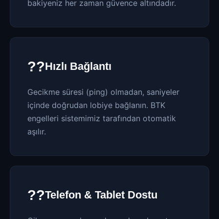
bakiyeniz her zaman güvence altındadır.
??
Hızlı Bağlantı
Gecikme süresi (ping) olmadan, saniyeler
içinde doğrudan lobiye bağlanın. BTK
engelleri sistemimiz tarafından otomatik
aşılır.
??
Telefon & Tablet Dostu