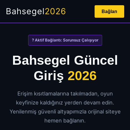
Bahsegel
2026
Bağlan
? Aktif Bağlantı: Sorunsuz Çalışıyor
Bahsegel Güncel
Giriş
2026
Erişim kısıtlamalarına takılmadan, oyun
keyfinize kaldığınız yerden devam edin.
Yenilenmiş güvenli altyapımızla orijinal siteye
hemen bağlanın.