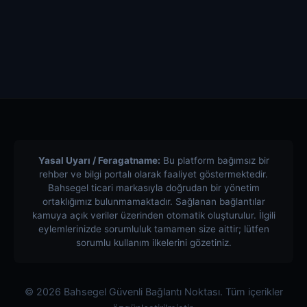
Yasal Uyarı / Feragatname:
Bu platform bağımsız bir
rehber ve bilgi portalı olarak faaliyet göstermektedir.
Bahsegel ticari markasıyla doğrudan bir yönetim
ortaklığımız bulunmamaktadır. Sağlanan bağlantılar
kamuya açık veriler üzerinden otomatik oluşturulur. İlgili
eylemlerinizde sorumluluk tamamen size aittir; lütfen
sorumlu kullanım ilkelerini gözetiniz.
© 2026 Bahsegel Güvenli Bağlantı Noktası. Tüm içerikler