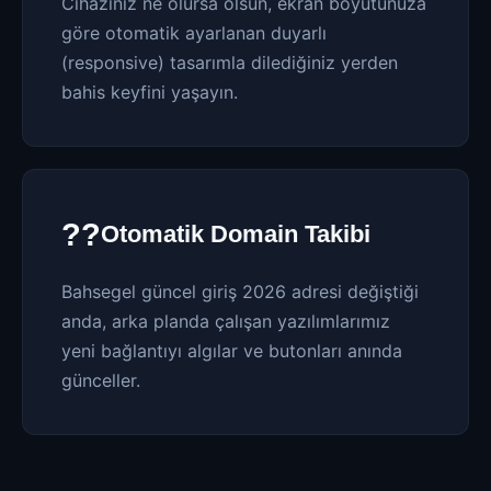
Cihazınız ne olursa olsun, ekran boyutunuza
göre otomatik ayarlanan duyarlı
(responsive) tasarımla dilediğiniz yerden
bahis keyfini yaşayın.
??
Otomatik Domain Takibi
Bahsegel güncel giriş 2026 adresi değiştiği
anda, arka planda çalışan yazılımlarımız
yeni bağlantıyı algılar ve butonları anında
günceller.