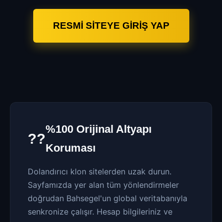
RESMİ SİTEYE GİRİŞ YAP
%100 Orijinal Altyapı
??
Koruması
Dolandırıcı klon sitelerden uzak durun.
Sayfamızda yer alan tüm yönlendirmeler
doğrudan Bahsegel'un global veritabanıyla
senkronize çalışır. Hesap bilgileriniz ve