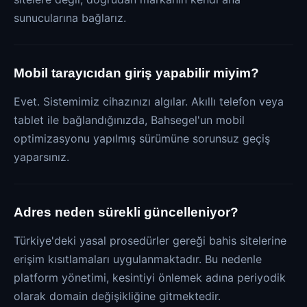
sunucularına bağlarız.
Mobil tarayıcıdan giriş yapabilir miyim?
Evet. Sistemimiz cihazınızı algılar. Akıllı telefon veya
tablet ile bağlandığınızda, Bahsegel'un mobil
optimizasyonu yapılmış sürümüne sorunsuz geçiş
yaparsınız.
Adres neden sürekli güncelleniyor?
Türkiye'deki yasal prosedürler gereği bahis sitelerine
erişim kısıtlamaları uygulanmaktadır. Bu nedenle
platform yönetimi, kesintiyi önlemek adına periyodik
olarak domain değişikliğine gitmektedir.