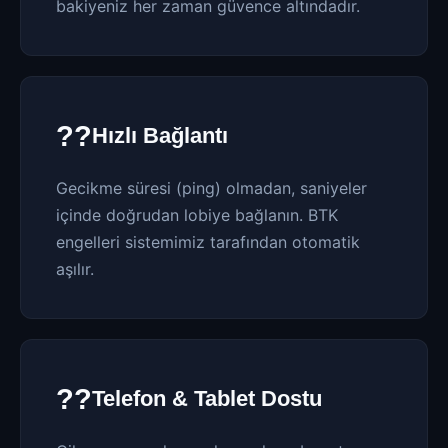
bakiyeniz her zaman güvence altındadır.
??
Hızlı Bağlantı
Gecikme süresi (ping) olmadan, saniyeler
içinde doğrudan lobiye bağlanın. BTK
engelleri sistemimiz tarafından otomatik
aşılır.
??
Telefon & Tablet Dostu