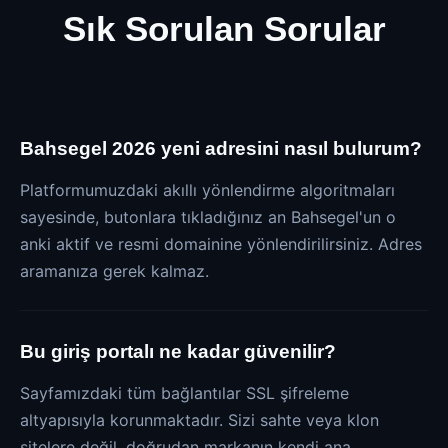
Sık Sorulan Sorular
Bahsegel 2026 yeni adresini nasıl bulurum?
Platformumuzdaki akıllı yönlendirme algoritmaları
sayesinde, butonlara tıkladığınız an Bahsegel'un o
anki aktif ve resmi domainine yönlendirilirsiniz. Adres
aramanıza gerek kalmaz.
Bu giriş portalı ne kadar güvenilir?
Sayfamızdaki tüm bağlantılar SSL şifreleme
altyapısıyla korunmaktadır. Sizi sahte veya klon
sitelere değil, doğrudan markanın kendi ana