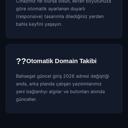
Cihazınız ne olursa olsun, ekran boyutunuza
göre otomatik ayarlanan duyarlı
(responsive) tasarımla dilediğiniz yerden
bahis keyfini yaşayın.
??
Otomatik Domain Takibi
Bahsegel güncel giriş 2026 adresi değiştiği
anda, arka planda çalışan yazılımlarımız
yeni bağlantıyı algılar ve butonları anında
günceller.