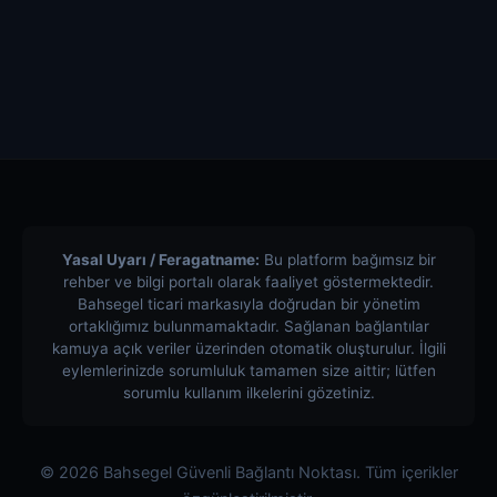
Yasal Uyarı / Feragatname:
Bu platform bağımsız bir
rehber ve bilgi portalı olarak faaliyet göstermektedir.
Bahsegel ticari markasıyla doğrudan bir yönetim
ortaklığımız bulunmamaktadır. Sağlanan bağlantılar
kamuya açık veriler üzerinden otomatik oluşturulur. İlgili
eylemlerinizde sorumluluk tamamen size aittir; lütfen
sorumlu kullanım ilkelerini gözetiniz.
© 2026 Bahsegel Güvenli Bağlantı Noktası. Tüm içerikler