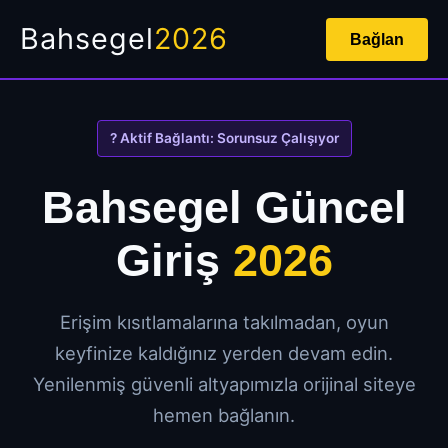
Bahsegel
2026
Bağlan
? Aktif Bağlantı: Sorunsuz Çalışıyor
Bahsegel Güncel
Giriş
2026
Erişim kısıtlamalarına takılmadan, oyun
keyfinize kaldığınız yerden devam edin.
Yenilenmiş güvenli altyapımızla orijinal siteye
hemen bağlanın.