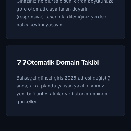
Cihazınız ne olursa olsun, ekran boyutunuza
göre otomatik ayarlanan duyarlı
(responsive) tasarımla dilediğiniz yerden
bahis keyfini yaşayın.
??
Otomatik Domain Takibi
Bahsegel güncel giriş 2026 adresi değiştiği
anda, arka planda çalışan yazılımlarımız
yeni bağlantıyı algılar ve butonları anında
günceller.