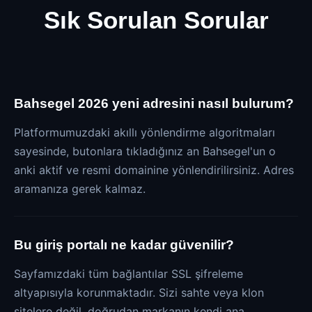
Sık Sorulan Sorular
Bahsegel 2026 yeni adresini nasıl bulurum?
Platformumuzdaki akıllı yönlendirme algoritmaları
sayesinde, butonlara tıkladığınız an Bahsegel'un o
anki aktif ve resmi domainine yönlendirilirsiniz. Adres
aramanıza gerek kalmaz.
Bu giriş portalı ne kadar güvenilir?
Sayfamızdaki tüm bağlantılar SSL şifreleme
altyapısıyla korunmaktadır. Sizi sahte veya klon
sitelere değil, doğrudan markanın kendi ana