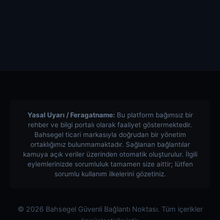
Yasal Uyarı / Feragatname:
Bu platform bağımsız bir
rehber ve bilgi portalı olarak faaliyet göstermektedir.
Bahsegel ticari markasıyla doğrudan bir yönetim
ortaklığımız bulunmamaktadır. Sağlanan bağlantılar
kamuya açık veriler üzerinden otomatik oluşturulur. İlgili
eylemlerinizde sorumluluk tamamen size aittir; lütfen
sorumlu kullanım ilkelerini gözetiniz.
© 2026 Bahsegel Güvenli Bağlantı Noktası. Tüm içerikler