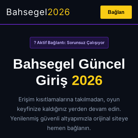
Bahsegel
2026
Bağlan
? Aktif Bağlantı: Sorunsuz Çalışıyor
Bahsegel Güncel
Giriş
2026
Erişim kısıtlamalarına takılmadan, oyun
keyfinize kaldığınız yerden devam edin.
Yenilenmiş güvenli altyapımızla orijinal siteye
hemen bağlanın.