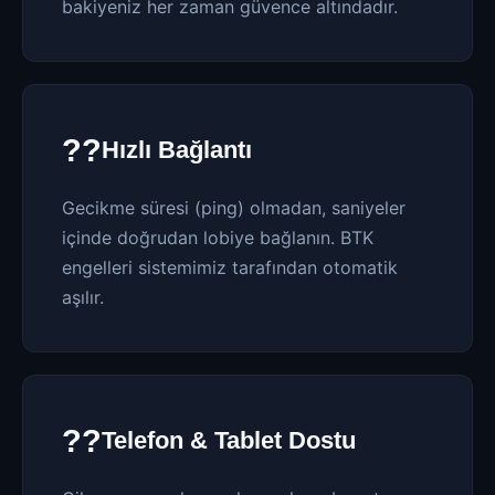
bakiyeniz her zaman güvence altındadır.
??
Hızlı Bağlantı
Gecikme süresi (ping) olmadan, saniyeler
içinde doğrudan lobiye bağlanın. BTK
engelleri sistemimiz tarafından otomatik
aşılır.
??
Telefon & Tablet Dostu