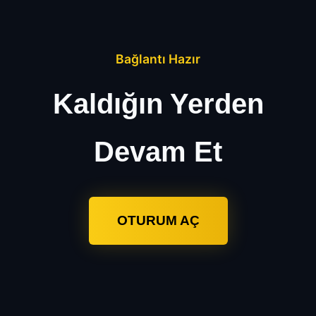
Bağlantı Hazır
Kaldığın Yerden
Devam Et
OTURUM AÇ