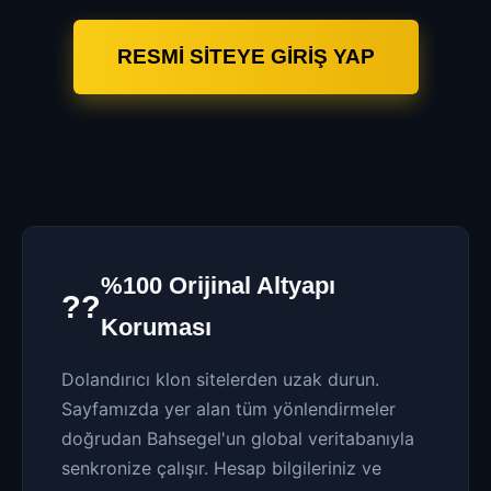
RESMİ SİTEYE GİRİŞ YAP
%100 Orijinal Altyapı
??
Koruması
Dolandırıcı klon sitelerden uzak durun.
Sayfamızda yer alan tüm yönlendirmeler
doğrudan Bahsegel'un global veritabanıyla
senkronize çalışır. Hesap bilgileriniz ve