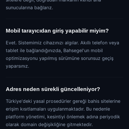
sunucularına bağlarız.
Mobil tarayıcıdan giriş yapabilir miyim?
Evet. Sistemimiz cihazınızı algılar. Akıllı telefon veya
tablet ile bağlandığınızda, Bahsegel'un mobil
optimizasyonu yapılmış sürümüne sorunsuz geçiş
yaparsınız.
Adres neden sürekli güncelleniyor?
Türkiye'deki yasal prosedürler gereği bahis sitelerine
erişim kısıtlamaları uygulanmaktadır. Bu nedenle
platform yönetimi, kesintiyi önlemek adına periyodik
olarak domain değişikliğine gitmektedir.