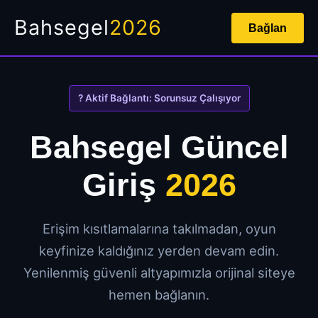
Bahsegel
2026
Bağlan
? Aktif Bağlantı: Sorunsuz Çalışıyor
Bahsegel Güncel
Giriş
2026
Erişim kısıtlamalarına takılmadan, oyun
keyfinize kaldığınız yerden devam edin.
Yenilenmiş güvenli altyapımızla orijinal siteye
hemen bağlanın.