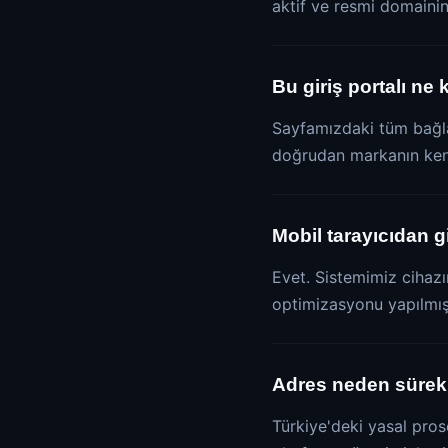
aktif ve resmi domainin
Bu giriş portalı ne 
Sayfamızdaki tüm bağlan
doğrudan markanın kend
Mobil tarayıcıdan g
Evet. Sistemimiz cihazın
optimizasyonu yapılmış
Adres neden sürekl
Türkiye'deki yasal pros