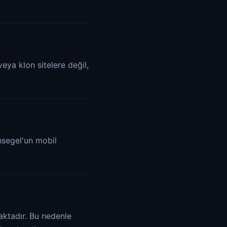
eya klon sitelere değil,
ahsegel'un mobil
aktadır. Bu nedenle