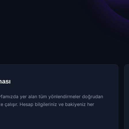
ması
ayfamızda yer alan tüm yönlendirmeler doğrudan
 çalışır. Hesap bilgileriniz ve bakiyeniz her