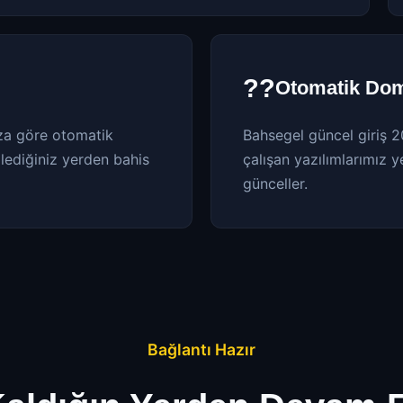
??
Otomatik Dom
uza göre otomatik
Bahsegel güncel giriş 2
ilediğiniz yerden bahis
çalışan yazılımlarımız y
günceller.
Bağlantı Hazır