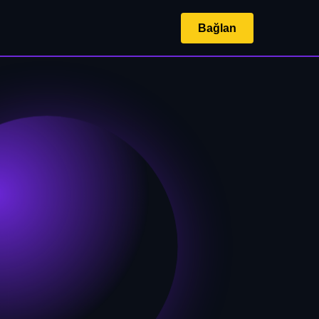
Bağlan