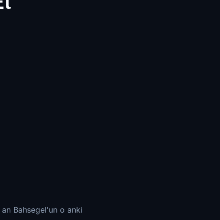
Et
z an Bahsegel'un o anki