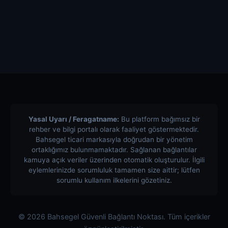
Yasal Uyarı / Feragatname:
Bu platform bağımsız bir
rehber ve bilgi portalı olarak faaliyet göstermektedir.
Bahsegel ticari markasıyla doğrudan bir yönetim
ortaklığımız bulunmamaktadır. Sağlanan bağlantılar
kamuya açık veriler üzerinden otomatik oluşturulur. İlgili
eylemlerinizde sorumluluk tamamen size aittir; lütfen
sorumlu kullanım ilkelerini gözetiniz.
© 2026 Bahsegel Güvenli Bağlantı Noktası. Tüm içerikler