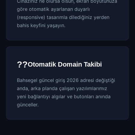
Cihazınız ne olursa olsun, ekran boyutunuza
göre otomatik ayarlanan duyarlı
(responsive) tasarımla dilediğiniz yerden
bahis keyfini yaşayın.
??
Otomatik Domain Takibi
Bahsegel güncel giriş 2026 adresi değiştiği
anda, arka planda çalışan yazılımlarımız
yeni bağlantıyı algılar ve butonları anında
günceller.