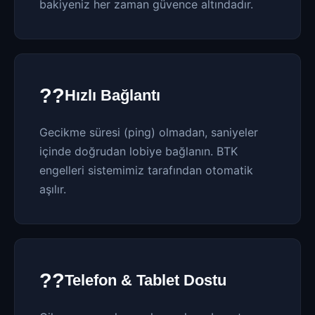
bakiyeniz her zaman güvence altındadır.
??
Hızlı Bağlantı
Gecikme süresi (ping) olmadan, saniyeler
içinde doğrudan lobiye bağlanın. BTK
engelleri sistemimiz tarafından otomatik
aşılır.
??
Telefon & Tablet Dostu