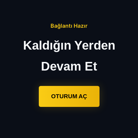
Bağlantı Hazır
Kaldığın Yerden
Devam Et
OTURUM AÇ