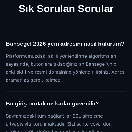
Sık Sorulan Sorular
Bahsegel 2026 yeni adresini nasıl bulurum?
Platformumuzdaki akıllı yönlendirme algoritmaları
sayesinde, butonlara tıkladığınız an Bahsegel'un o
anki aktif ve resmi domainine yönlendirilirsiniz. Adres
aramanıza gerek kalmaz.
Bu giriş portalı ne kadar güvenilir?
Sayfamızdaki tüm bağlantılar SSL şifreleme
altyapısıyla korunmaktadır. Sizi sahte veya klon
sitelere değil, doğrudan markanın kendi ana