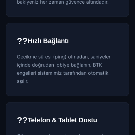
bakiyeniz her zaman güvence altındadır.
??
Hızlı Bağlantı
Gecikme süresi (ping) olmadan, saniyeler
içinde doğrudan lobiye bağlanın. BTK
engelleri sistemimiz tarafından otomatik
aşılır.
??
Telefon & Tablet Dostu