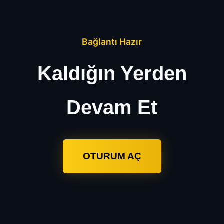
Bağlantı Hazır
Kaldığın Yerden
Devam Et
OTURUM AÇ