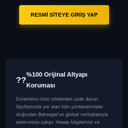
RESMİ SİTEYE GİRİŞ YAP
%100 Orijinal Altyapı
??
Koruması
Dolandırıcı klon sitelerden uzak durun.
Sayfamızda yer alan tüm yönlendirmeler
doğrudan Bahsegel'un global veritabanıyla
senkronize çalışır. Hesap bilgileriniz ve