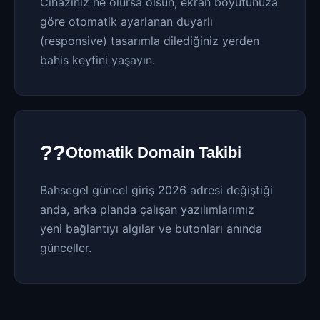
Cihazınız ne olursa olsun, ekran boyutunuza
göre otomatik ayarlanan duyarlı
(responsive) tasarımla dilediğiniz yerden
bahis keyfini yaşayın.
??
Otomatik Domain Takibi
Bahsegel güncel giriş 2026 adresi değiştiği
anda, arka planda çalışan yazılımlarımız
yeni bağlantıyı algılar ve butonları anında
günceller.