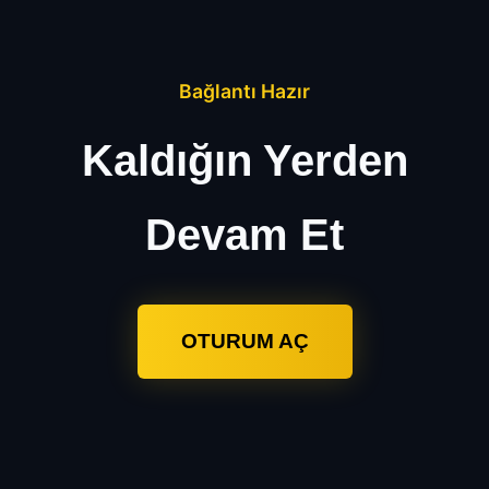
Bağlantı Hazır
Kaldığın Yerden
Devam Et
OTURUM AÇ