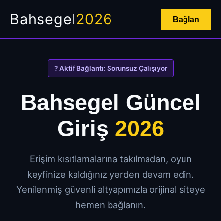
Bahsegel
2026
Bağlan
? Aktif Bağlantı: Sorunsuz Çalışıyor
Bahsegel Güncel
Giriş
2026
Erişim kısıtlamalarına takılmadan, oyun
keyfinize kaldığınız yerden devam edin.
Yenilenmiş güvenli altyapımızla orijinal siteye
hemen bağlanın.