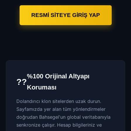
RESMİ SİTEYE GİRİŞ YAP
%100 Orijinal Altyapı
??
Koruması
Dolandırıcı klon sitelerden uzak durun.
Sayfamızda yer alan tüm yönlendirmeler
doğrudan Bahsegel'un global veritabanıyla
senkronize çalışır. Hesap bilgileriniz ve