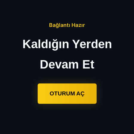
Bağlantı Hazır
Kaldığın Yerden
Devam Et
OTURUM AÇ