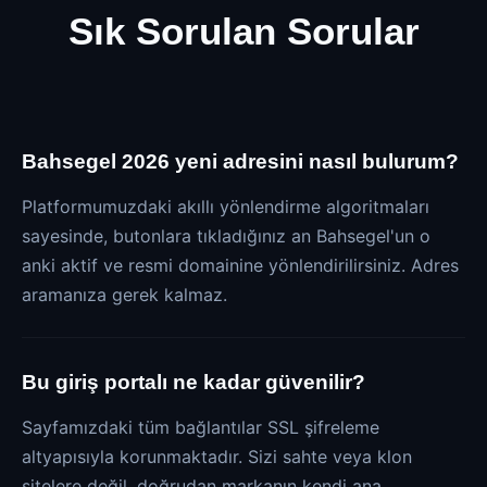
Sık Sorulan Sorular
Bahsegel 2026 yeni adresini nasıl bulurum?
Platformumuzdaki akıllı yönlendirme algoritmaları
sayesinde, butonlara tıkladığınız an Bahsegel'un o
anki aktif ve resmi domainine yönlendirilirsiniz. Adres
aramanıza gerek kalmaz.
Bu giriş portalı ne kadar güvenilir?
Sayfamızdaki tüm bağlantılar SSL şifreleme
altyapısıyla korunmaktadır. Sizi sahte veya klon
sitelere değil, doğrudan markanın kendi ana