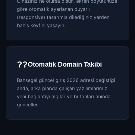
Cihazınız ne olursa olsun, ekran boyutunuza
göre otomatik ayarlanan duyarlı
(responsive) tasarımla dilediğiniz yerden
bahis keyfini yaşayın.
??
Otomatik Domain Takibi
Bahsegel güncel giriş 2026 adresi değiştiği
anda, arka planda çalışan yazılımlarımız
yeni bağlantıyı algılar ve butonları anında
günceller.