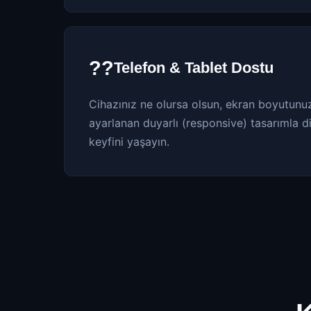
??
Telefon & Tablet Dostu
Cihazınız ne olursa olsun, ekran boyutun
ayarlanan duyarlı (responsive) tasarımla d
keyfini yaşayın.