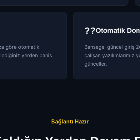
??
Otomatik Dom
uza göre otomatik
Bahsegel güncel giriş 2
ilediğiniz yerden bahis
çalışan yazılımlarımız y
günceller.
Bağlantı Hazır