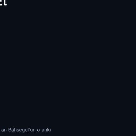
Et
z an Bahsegel'un o anki