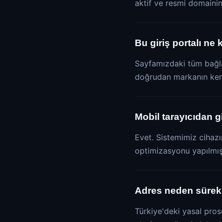
aktif ve resmi domainin
Bu giriş portalı ne 
Sayfamızdaki tüm bağlan
doğrudan markanın kend
Mobil tarayıcıdan g
Evet. Sistemimiz cihazın
optimizasyonu yapılmış
Adres neden sürekl
Türkiye'deki yasal pros