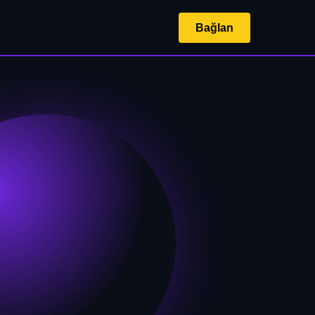
Bağlan