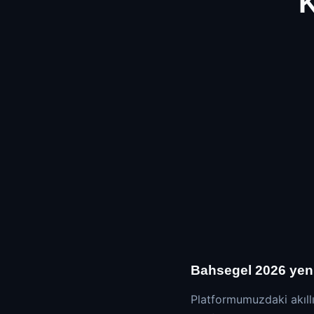
K
Bahsegel 2026 yeni
Platformumuzdaki akıllı