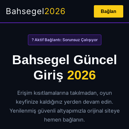
Bahsegel
2026
Bağlan
? Aktif Bağlantı: Sorunsuz Çalışıyor
Bahsegel Güncel
Giriş
2026
Erişim kısıtlamalarına takılmadan, oyun
keyfinize kaldığınız yerden devam edin.
Yenilenmiş güvenli altyapımızla orijinal siteye
hemen bağlanın.