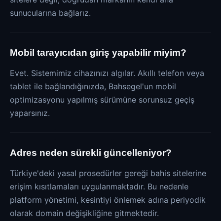
sunucularına bağlarız.
Mobil tarayıcıdan giriş yapabilir miyim?
Evet. Sistemimiz cihazınızı algılar. Akıllı telefon veya
tablet ile bağlandığınızda, Bahsegel'un mobil
optimizasyonu yapılmış sürümüne sorunsuz geçiş
yaparsınız.
Adres neden sürekli güncelleniyor?
Türkiye'deki yasal prosedürler gereği bahis sitelerine
erişim kısıtlamaları uygulanmaktadır. Bu nedenle
platform yönetimi, kesintiyi önlemek adına periyodik
olarak domain değişikliğine gitmektedir.