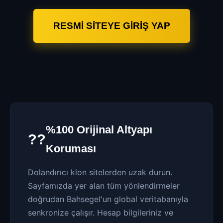
RESMİ SİTEYE GİRİŞ YAP
%100 Orijinal Altyapı
??
Koruması
Dolandırıcı klon sitelerden uzak durun.
Sayfamızda yer alan tüm yönlendirmeler
doğrudan Bahsegel'un global veritabanıyla
senkronize çalışır. Hesap bilgileriniz ve