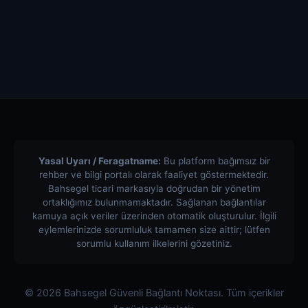
Yasal Uyarı / Feragatname:
Bu platform bağımsız bir
rehber ve bilgi portalı olarak faaliyet göstermektedir.
Bahsegel ticari markasıyla doğrudan bir yönetim
ortaklığımız bulunmamaktadır. Sağlanan bağlantılar
kamuya açık veriler üzerinden otomatik oluşturulur. İlgili
eylemlerinizde sorumluluk tamamen size aittir; lütfen
sorumlu kullanım ilkelerini gözetiniz.
© 2026 Bahsegel Güvenli Bağlantı Noktası. Tüm içerikler