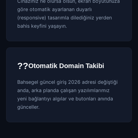
Cihazınız ne olursa olsun, ekran boyutunuza
göre otomatik ayarlanan duyarlı
(responsive) tasarımla dilediğiniz yerden
bahis keyfini yaşayın.
??
Otomatik Domain Takibi
Bahsegel güncel giriş 2026 adresi değiştiği
anda, arka planda çalışan yazılımlarımız
yeni bağlantıyı algılar ve butonları anında
günceller.