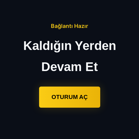
Bağlantı Hazır
Kaldığın Yerden
Devam Et
OTURUM AÇ