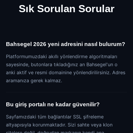
Sık Sorulan Sorular
Bahsegel 2026 yeni adresini nasıl bulurum?
Platformumuzdaki akıllı yönlendirme algoritmaları
sayesinde, butonlara tıkladığınız an Bahsegel'un o
anki aktif ve resmi domainine yönlendirilirsiniz. Adres
aramanıza gerek kalmaz.
Bu giriş portalı ne kadar güvenilir?
Sayfamızdaki tüm bağlantılar SSL şifreleme
altyapısıyla korunmaktadır. Sizi sahte veya klon
sitelere değil, doğrudan markanın kendi ana