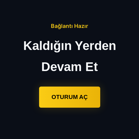
Bağlantı Hazır
Kaldığın Yerden
Devam Et
OTURUM AÇ