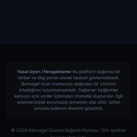
Yasal Uyarı / Feragatname:
Bu platform bağımsız bir
rehber ve bilgi portalı olarak faaliyet göstermektedir.
Bahsegel ticari markasıyla doğrudan bir yönetim
ortaklığımız bulunmamaktadır. Sağlanan bağlantılar
kamuya açık veriler üzerinden otomatik oluşturulur. İlgili
eylemlerinizde sorumluluk tamamen size aittir; lütfen
sorumlu kullanım ilkelerini gözetiniz.
© 2026 Bahsegel Güvenli Bağlantı Noktası. Tüm içerikler