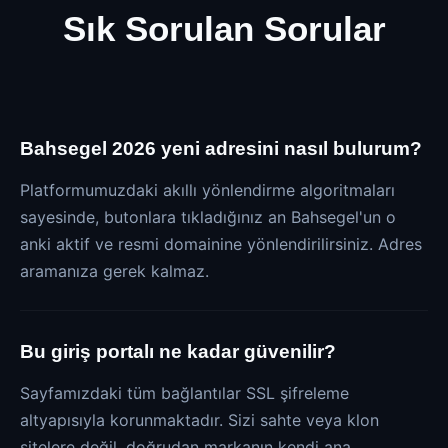
Sık Sorulan Sorular
Bahsegel 2026 yeni adresini nasıl bulurum?
Platformumuzdaki akıllı yönlendirme algoritmaları
sayesinde, butonlara tıkladığınız an Bahsegel'un o
anki aktif ve resmi domainine yönlendirilirsiniz. Adres
aramanıza gerek kalmaz.
Bu giriş portalı ne kadar güvenilir?
Sayfamızdaki tüm bağlantılar SSL şifreleme
altyapısıyla korunmaktadır. Sizi sahte veya klon
sitelere değil, doğrudan markanın kendi ana