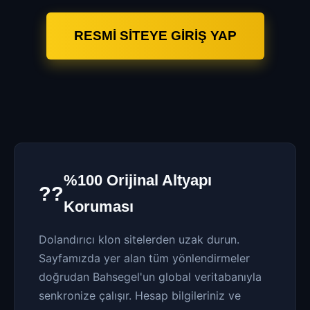
RESMİ SİTEYE GİRİŞ YAP
%100 Orijinal Altyapı
??
Koruması
Dolandırıcı klon sitelerden uzak durun.
Sayfamızda yer alan tüm yönlendirmeler
doğrudan Bahsegel'un global veritabanıyla
senkronize çalışır. Hesap bilgileriniz ve