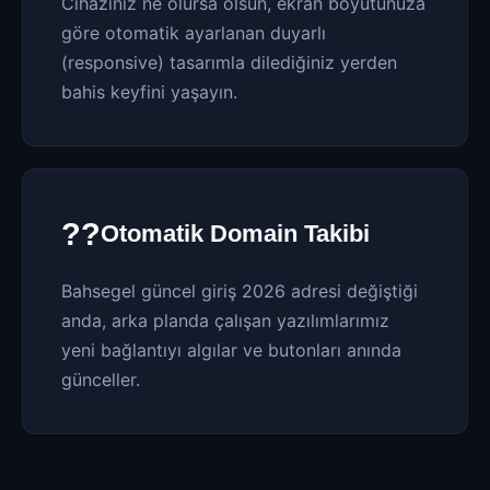
Cihazınız ne olursa olsun, ekran boyutunuza
göre otomatik ayarlanan duyarlı
(responsive) tasarımla dilediğiniz yerden
bahis keyfini yaşayın.
??
Otomatik Domain Takibi
Bahsegel güncel giriş 2026 adresi değiştiği
anda, arka planda çalışan yazılımlarımız
yeni bağlantıyı algılar ve butonları anında
günceller.