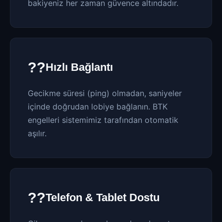
bakiyeniz her zaman güvence altındadır.
??
Hızlı Bağlantı
Gecikme süresi (ping) olmadan, saniyeler
içinde doğrudan lobiye bağlanın. BTK
engelleri sistemimiz tarafından otomatik
aşılır.
??
Telefon & Tablet Dostu