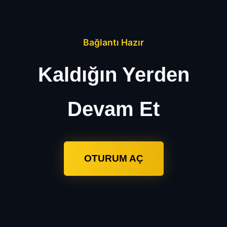
Bağlantı Hazır
Kaldığın Yerden
Devam Et
OTURUM AÇ