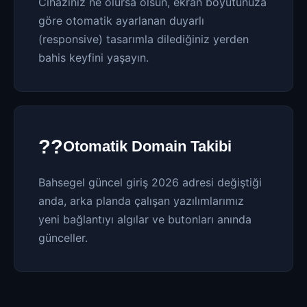
Cihazınız ne olursa olsun, ekran boyutunuza
göre otomatik ayarlanan duyarlı
(responsive) tasarımla dilediğiniz yerden
bahis keyfini yaşayın.
??
Otomatik Domain Takibi
Bahsegel güncel giriş 2026 adresi değiştiği
anda, arka planda çalışan yazılımlarımız
yeni bağlantıyı algılar ve butonları anında
günceller.