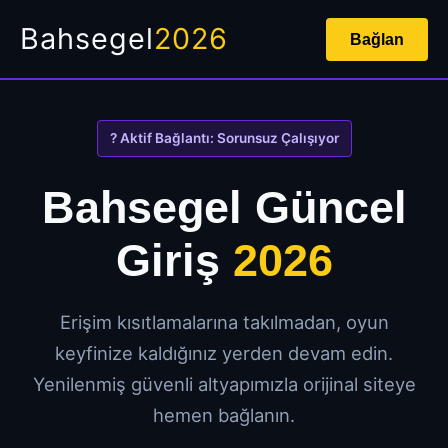
Bahsegel
2026
Bağlan
? Aktif Bağlantı: Sorunsuz Çalışıyor
Bahsegel Güncel
Giriş
2026
Erişim kısıtlamalarına takılmadan, oyun
keyfinize kaldığınız yerden devam edin.
Yenilenmiş güvenli altyapımızla orijinal siteye
hemen bağlanın.