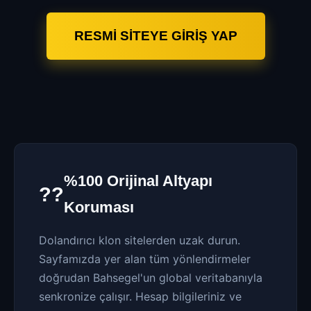
RESMİ SİTEYE GİRİŞ YAP
%100 Orijinal Altyapı
??
Koruması
Dolandırıcı klon sitelerden uzak durun.
Sayfamızda yer alan tüm yönlendirmeler
doğrudan Bahsegel'un global veritabanıyla
senkronize çalışır. Hesap bilgileriniz ve