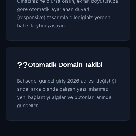
Cihazınız ne olursa olsun, ekran boyutunuza
göre otomatik ayarlanan duyarlı
(responsive) tasarımla dilediğiniz yerden
bahis keyfini yaşayın.
??
Otomatik Domain Takibi
Bahsegel güncel giriş 2026 adresi değiştiği
anda, arka planda çalışan yazılımlarımız
yeni bağlantıyı algılar ve butonları anında
günceller.