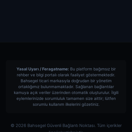
Yasal Uyarı / Feragatname:
Bu platform bağımsız bir
rehber ve bilgi portalı olarak faaliyet göstermektedir.
Bahsegel ticari markasıyla doğrudan bir yönetim
ortaklığımız bulunmamaktadır. Sağlanan bağlantılar
kamuya açık veriler üzerinden otomatik oluşturulur. İlgili
eylemlerinizde sorumluluk tamamen size aittir; lütfen
sorumlu kullanım ilkelerini gözetiniz.
© 2026 Bahsegel Güvenli Bağlantı Noktası. Tüm içerikler