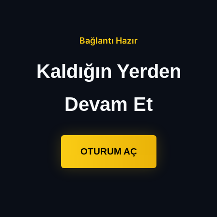
Bağlantı Hazır
Kaldığın Yerden
Devam Et
OTURUM AÇ