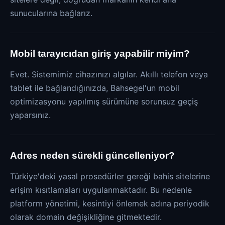
sunucularına bağlarız.
Mobil tarayıcıdan giriş yapabilir miyim?
Evet. Sistemimiz cihazınızı algılar. Akıllı telefon veya
tablet ile bağlandığınızda, Bahsegel'un mobil
optimizasyonu yapılmış sürümüne sorunsuz geçiş
yaparsınız.
Adres neden sürekli güncelleniyor?
Türkiye'deki yasal prosedürler gereği bahis sitelerine
erişim kısıtlamaları uygulanmaktadır. Bu nedenle
platform yönetimi, kesintiyi önlemek adına periyodik
olarak domain değişikliğine gitmektedir.