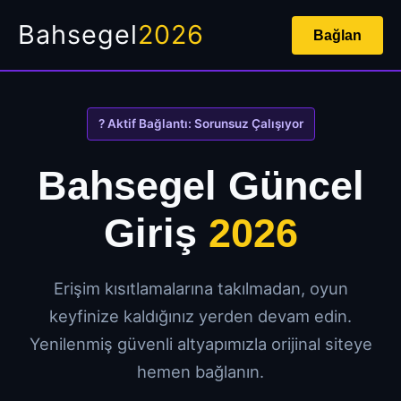
Bahsegel
2026
Bağlan
? Aktif Bağlantı: Sorunsuz Çalışıyor
Bahsegel Güncel
Giriş
2026
Erişim kısıtlamalarına takılmadan, oyun
keyfinize kaldığınız yerden devam edin.
Yenilenmiş güvenli altyapımızla orijinal siteye
hemen bağlanın.