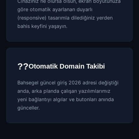
Cihazınız ne olursa olsun, ekran boyutunuza
göre otomatik ayarlanan duyarlı
(responsive) tasarımla dilediğiniz yerden
bahis keyfini yaşayın.
??
Otomatik Domain Takibi
Bahsegel güncel giriş 2026 adresi değiştiği
anda, arka planda çalışan yazılımlarımız
yeni bağlantıyı algılar ve butonları anında
günceller.