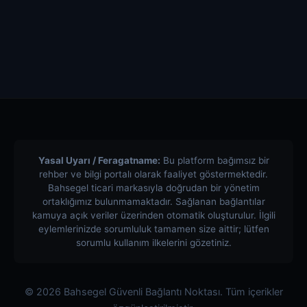
Yasal Uyarı / Feragatname:
Bu platform bağımsız bir
rehber ve bilgi portalı olarak faaliyet göstermektedir.
Bahsegel ticari markasıyla doğrudan bir yönetim
ortaklığımız bulunmamaktadır. Sağlanan bağlantılar
kamuya açık veriler üzerinden otomatik oluşturulur. İlgili
eylemlerinizde sorumluluk tamamen size aittir; lütfen
sorumlu kullanım ilkelerini gözetiniz.
© 2026 Bahsegel Güvenli Bağlantı Noktası. Tüm içerikler