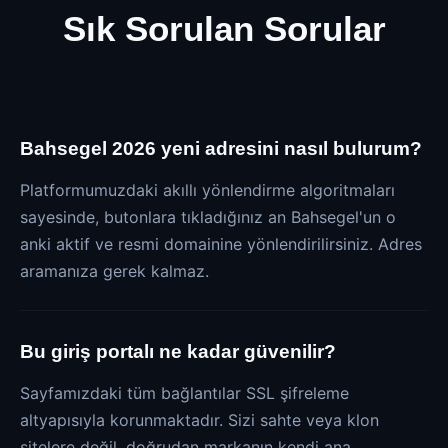
Sık Sorulan Sorular
Bahsegel 2026 yeni adresini nasıl bulurum?
Platformumuzdaki akıllı yönlendirme algoritmaları
sayesinde, butonlara tıkladığınız an Bahsegel'un o
anki aktif ve resmi domainine yönlendirilirsiniz. Adres
aramanıza gerek kalmaz.
Bu giriş portalı ne kadar güvenilir?
Sayfamızdaki tüm bağlantılar SSL şifreleme
altyapısıyla korunmaktadır. Sizi sahte veya klon
sitelere değil, doğrudan markanın kendi ana