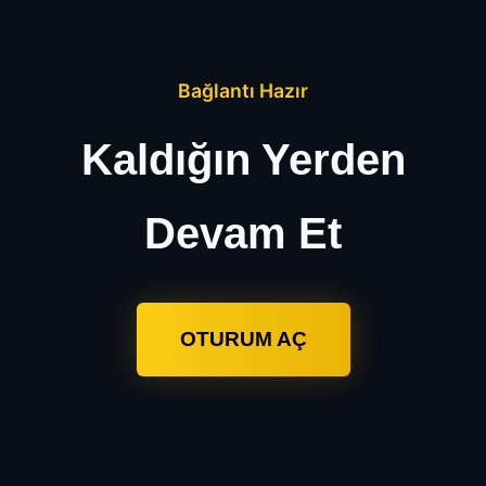
Bağlantı Hazır
Kaldığın Yerden
Devam Et
OTURUM AÇ