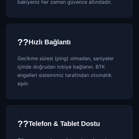
bakiyeniz her zaman güvence altındadır.
??
Hızlı Bağlantı
Gecikme süresi (ping) olmadan, saniyeler
içinde doğrudan lobiye bağlanın. BTK
engelleri sistemimiz tarafından otomatik
aşılır.
??
Telefon & Tablet Dostu