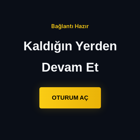
Bağlantı Hazır
Kaldığın Yerden
Devam Et
OTURUM AÇ