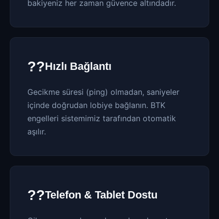
bakiyeniz her zaman güvence altındadır.
??
Hızlı Bağlantı
Gecikme süresi (ping) olmadan, saniyeler
içinde doğrudan lobiye bağlanın. BTK
engelleri sistemimiz tarafından otomatik
aşılır.
??
Telefon & Tablet Dostu