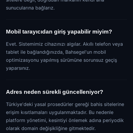
sunucularına bağlarız.
Mobil tarayıcıdan giriş yapabilir miyim?
Evet. Sistemimiz cihazınızı algılar. Akıllı telefon veya
tablet ile bağlandığınızda, Bahsegel'un mobil
optimizasyonu yapılmış sürümüne sorunsuz geçiş
yaparsınız.
Adres neden sürekli güncelleniyor?
Türkiye'deki yasal prosedürler gereği bahis sitelerine
erişim kısıtlamaları uygulanmaktadır. Bu nedenle
platform yönetimi, kesintiyi önlemek adına periyodik
olarak domain değişikliğine gitmektedir.