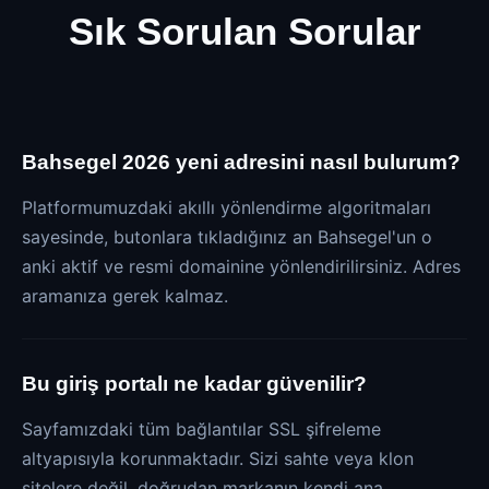
Sık Sorulan Sorular
Bahsegel 2026 yeni adresini nasıl bulurum?
Platformumuzdaki akıllı yönlendirme algoritmaları
sayesinde, butonlara tıkladığınız an Bahsegel'un o
anki aktif ve resmi domainine yönlendirilirsiniz. Adres
aramanıza gerek kalmaz.
Bu giriş portalı ne kadar güvenilir?
Sayfamızdaki tüm bağlantılar SSL şifreleme
altyapısıyla korunmaktadır. Sizi sahte veya klon
sitelere değil, doğrudan markanın kendi ana