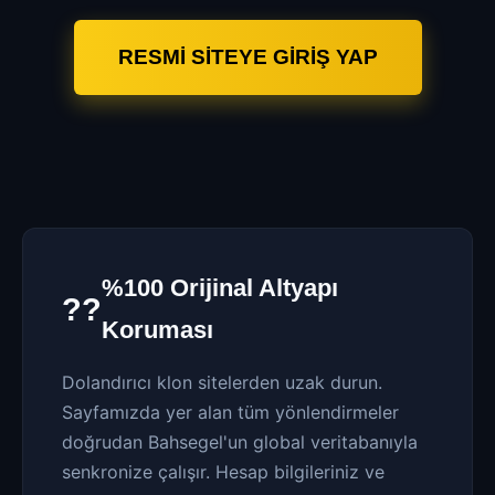
RESMİ SİTEYE GİRİŞ YAP
%100 Orijinal Altyapı
??
Koruması
Dolandırıcı klon sitelerden uzak durun.
Sayfamızda yer alan tüm yönlendirmeler
doğrudan Bahsegel'un global veritabanıyla
senkronize çalışır. Hesap bilgileriniz ve