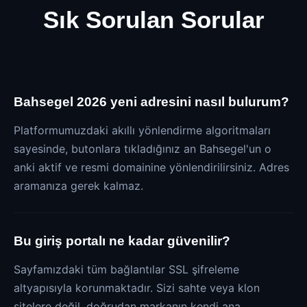
Sık Sorulan Sorular
Bahsegel 2026 yeni adresini nasıl bulurum?
Platformumuzdaki akıllı yönlendirme algoritmaları
sayesinde, butonlara tıkladığınız an Bahsegel'un o
anki aktif ve resmi domainine yönlendirilirsiniz. Adres
aramanıza gerek kalmaz.
Bu giriş portalı ne kadar güvenilir?
Sayfamızdaki tüm bağlantılar SSL şifreleme
altyapısıyla korunmaktadır. Sizi sahte veya klon
sitelere değil, doğrudan markanın kendi ana