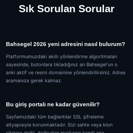
Sık Sorulan Sorular
Bahsegel 2026 yeni adresini nasıl bulurum?
Platformumuzdaki akıllı yönlendirme algoritmaları
sayesinde, butonlara tıkladığınız an Bahsegel'un o
anki aktif ve resmi domainine yönlendirilirsiniz. Adres
aramanıza gerek kalmaz.
Bu giriş portalı ne kadar güvenilir?
Sayfamızdaki tüm bağlantılar SSL şifreleme
altyapısıyla korunmaktadır. Sizi sahte veya klon
sitelere değil, doğrudan markanın kendi ana