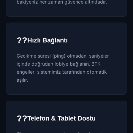
bakiyeniz her zaman güvence altındadır.
??
Hızlı Bağlantı
Gecikme süresi (ping) olmadan, saniyeler
içinde doğrudan lobiye bağlanın. BTK
engelleri sistemimiz tarafından otomatik
aşılır.
??
Telefon & Tablet Dostu