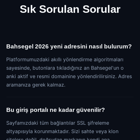
Sık Sorulan Sorular
Bahsegel 2026 yeni adresini nasıl bulurum?
Platformumuzdaki akıllı yönlendirme algoritmaları
sayesinde, butonlara tıkladığınız an Bahsegel'un o
anki aktif ve resmi domainine yönlendirilirsiniz. Adres
aramanıza gerek kalmaz.
Bu giriş portalı ne kadar güvenilir?
Sayfamızdaki tüm bağlantılar SSL şifreleme
altyapısıyla korunmaktadır. Sizi sahte veya klon
sitelere değil, doğrudan markanın kendi ana