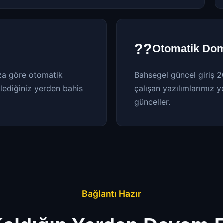
??
Otomatik Dom
uza göre otomatik
Bahsegel güncel giriş 2
ilediğiniz yerden bahis
çalışan yazılımlarımız y
günceller.
Bağlantı Hazır