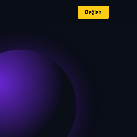
Bağlan