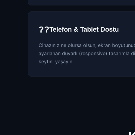
??
Telefon & Tablet Dostu
Cihazınız ne olursa olsun, ekran boyutun
ayarlanan duyarlı (responsive) tasarımla d
keyfini yaşayın.