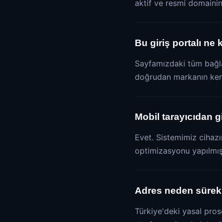
aktif ve resmi domainin
Bu giriş portalı ne 
Sayfamızdaki tüm bağlan
doğrudan markanın kend
Mobil tarayıcıdan g
Evet. Sistemimiz cihazın
optimizasyonu yapılmış
Adres neden sürekl
Türkiye'deki yasal pros