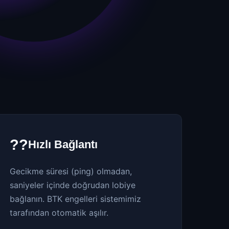
??
Hızlı Bağlantı
Gecikme süresi (ping) olmadan,
saniyeler içinde doğrudan lobiye
bağlanın. BTK engelleri sistemimiz
tarafından otomatik aşılır.