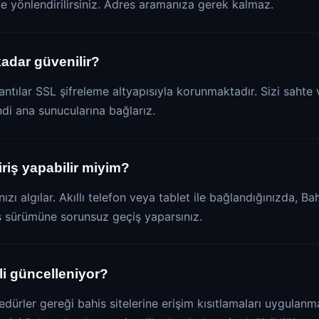
e yönlendirilirsiniz. Adres aramanıza gerek kalmaz.
kadar güvenilir?
tılar SSL şifreleme altyapısıyla korunmaktadır. Sizi sahte v
i ana sunucularına bağlarız.
iriş yapabilir miyim?
ızı algılar. Akıllı telefon veya tablet ile bağlandığınızda, B
 sürümüne sorunsuz geçiş yaparsınız.
i güncelleniyor?
edürler gereği bahis sitelerine erişim kısıtlamaları uygulanm