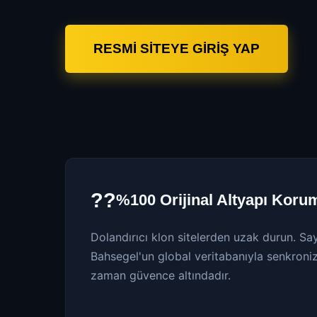
RESMİ SİTEYE GİRİŞ YAP
??
%100 Orijinal Altyapı Koru
Dolandırıcı klon sitelerden uzak durun. S
Bahsegel'un global veritabanıyla senkronize
zaman güvence altındadır.