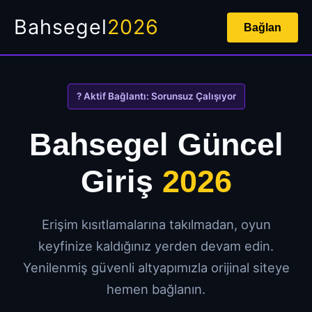
Bahsegel
2026
Bağlan
? Aktif Bağlantı: Sorunsuz Çalışıyor
Bahsegel Güncel
Giriş
2026
Erişim kısıtlamalarına takılmadan, oyun
keyfinize kaldığınız yerden devam edin.
Yenilenmiş güvenli altyapımızla orijinal siteye
hemen bağlanın.