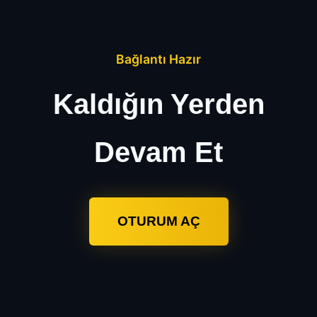
Bağlantı Hazır
Kaldığın Yerden
Devam Et
OTURUM AÇ