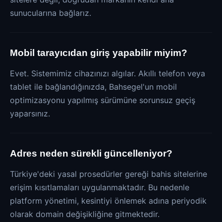
sunucularına bağlarız.
Mobil tarayıcıdan giriş yapabilir miyim?
Evet. Sistemimiz cihazınızı algılar. Akıllı telefon veya
tablet ile bağlandığınızda, Bahsegel'un mobil
optimizasyonu yapılmış sürümüne sorunsuz geçiş
yaparsınız.
Adres neden sürekli güncelleniyor?
Türkiye'deki yasal prosedürler gereği bahis sitelerine
erişim kısıtlamaları uygulanmaktadır. Bu nedenle
platform yönetimi, kesintiyi önlemek adına periyodik
olarak domain değişikliğine gitmektedir.