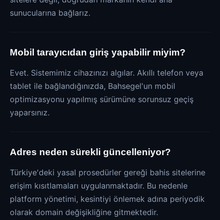
sunucularına bağlarız.
Mobil tarayıcıdan giriş yapabilir miyim?
Evet. Sistemimiz cihazınızı algılar. Akıllı telefon veya
tablet ile bağlandığınızda, Bahsegel'un mobil
optimizasyonu yapılmış sürümüne sorunsuz geçiş
yaparsınız.
Adres neden sürekli güncelleniyor?
Türkiye'deki yasal prosedürler gereği bahis sitelerine
erişim kısıtlamaları uygulanmaktadır. Bu nedenle
platform yönetimi, kesintiyi önlemek adına periyodik
olarak domain değişikliğine gitmektedir.