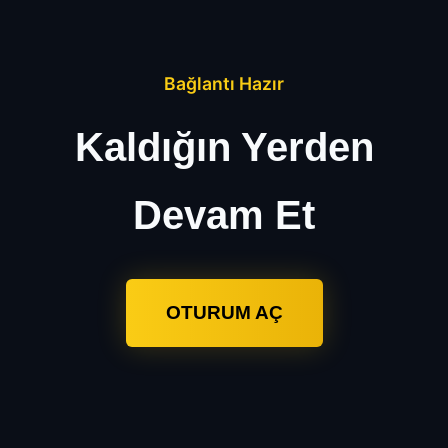
Bağlantı Hazır
Kaldığın Yerden
Devam Et
OTURUM AÇ