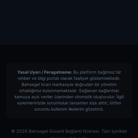
Yasal Uyarı / Feragatname:
Bu platform bağımsız bir
rehber ve bilgi portalı olarak faaliyet göstermektedir.
Bahsegel ticari markasıyla doğrudan bir yönetim
ortaklığımız bulunmamaktadır. Sağlanan bağlantılar
kamuya açık veriler üzerinden otomatik oluşturulur. İlgili
eylemlerinizde sorumluluk tamamen size aittir; lütfen
sorumlu kullanım ilkelerini gözetiniz.
© 2026 Bahsegel Güvenli Bağlantı Noktası. Tüm içerikler