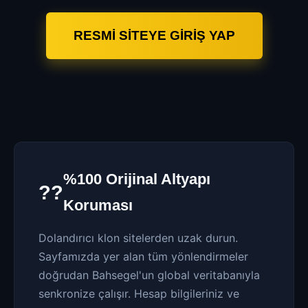
RESMİ SİTEYE GİRİŞ YAP
%100 Orijinal Altyapı
??
Koruması
Dolandırıcı klon sitelerden uzak durun.
Sayfamızda yer alan tüm yönlendirmeler
doğrudan Bahsegel'un global veritabanıyla
senkronize çalışır. Hesap bilgileriniz ve