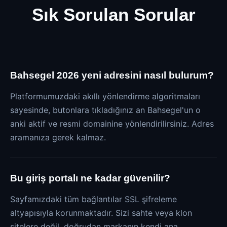
Sık Sorulan Sorular
Bahsegel 2026 yeni adresini nasıl bulurum?
Platformumuzdaki akıllı yönlendirme algoritmaları
sayesinde, butonlara tıkladığınız an Bahsegel'un o
anki aktif ve resmi domainine yönlendirilirsiniz. Adres
aramanıza gerek kalmaz.
Bu giriş portalı ne kadar güvenilir?
Sayfamızdaki tüm bağlantılar SSL şifreleme
altyapısıyla korunmaktadır. Sizi sahte veya klon
sitelere değil, doğrudan markanın kendi ana