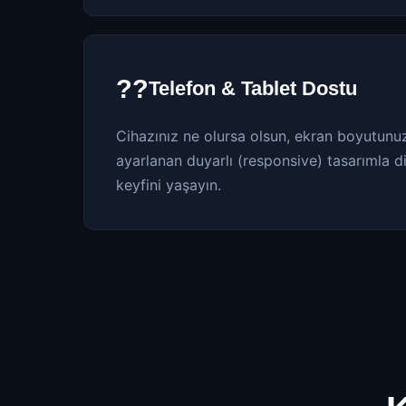
??
Telefon & Tablet Dostu
Cihazınız ne olursa olsun, ekran boyutun
ayarlanan duyarlı (responsive) tasarımla d
keyfini yaşayın.