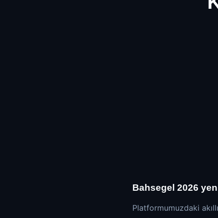
K
Bahsegel 2026 yeni
Platformumuzdaki akıllı