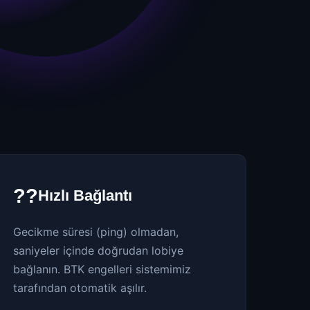
??
Hızlı Bağlantı
Gecikme süresi (ping) olmadan,
saniyeler içinde doğrudan lobiye
bağlanın. BTK engelleri sistemimiz
tarafından otomatik aşılır.