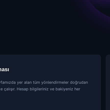
ması
ayfamızda yer alan tüm yönlendirmeler doğrudan
 çalışır. Hesap bilgileriniz ve bakiyeniz her