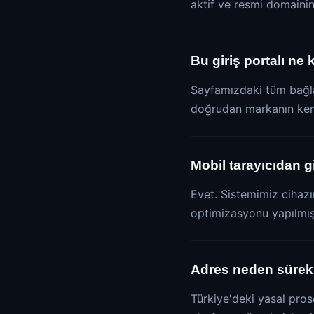
aktif ve resmi domainin
Bu giriş portalı ne 
Sayfamızdaki tüm bağlan
doğrudan markanın kend
Mobil tarayıcıdan g
Evet. Sistemimiz cihazın
optimizasyonu yapılmış
Adres neden sürekl
Türkiye'deki yasal pros