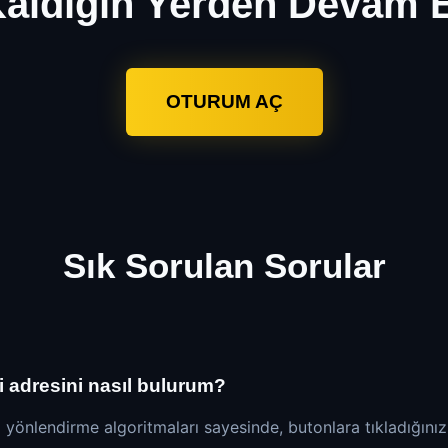
aldığın Yerden Devam 
OTURUM AÇ
Sık Sorulan Sorular
 adresini nasıl bulurum?
 yönlendirme algoritmaları sayesinde, butonlara tıkladığını