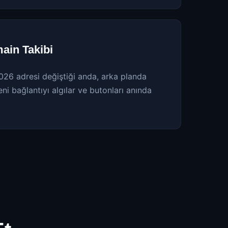
ain Takibi
026 adresi değiştiği anda, arka planda
eni bağlantıyı algılar ve butonları anında