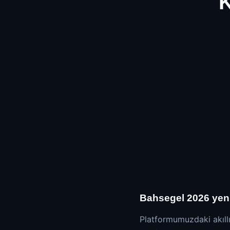
K
Bahsegel 2026 yeni
Platformumuzdaki akıllı