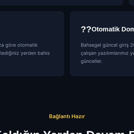
??
Otomatik Dom
uza göre otomatik
Bahsegel güncel giriş 2
ilediğiniz yerden bahis
çalışan yazılımlarımız y
günceller.
Bağlantı Hazır