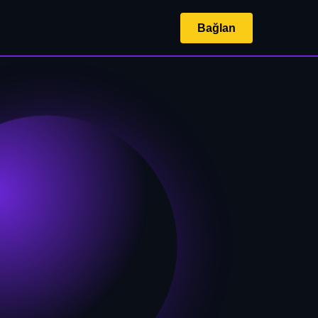
Bağlan