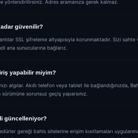
e yönlendirilirsiniz. Adres aramanıza gerek kalmaz.
kadar güvenilir?
tılar SSL şifreleme altyapısıyla korunmaktadır. Sizi sahte v
i ana sunucularına bağlarız.
iriş yapabilir miyim?
ızı algılar. Akıllı telefon veya tablet ile bağlandığınızda, B
 sürümüne sorunsuz geçiş yaparsınız.
i güncelleniyor?
edürler gereği bahis sitelerine erişim kısıtlamaları uygulanm