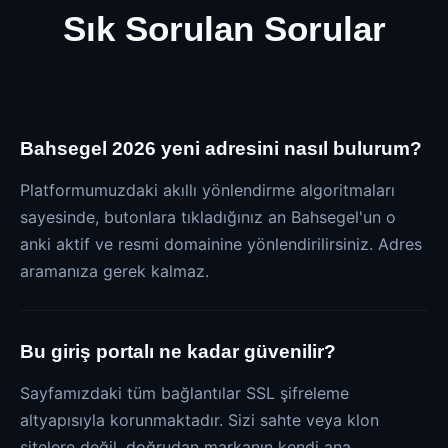
Sık Sorulan Sorular
Bahsegel 2026 yeni adresini nasıl bulurum?
Platformumuzdaki akıllı yönlendirme algoritmaları
sayesinde, butonlara tıkladığınız an Bahsegel'un o
anki aktif ve resmi domainine yönlendirilirsiniz. Adres
aramanıza gerek kalmaz.
Bu giriş portalı ne kadar güvenilir?
Sayfamızdaki tüm bağlantılar SSL şifreleme
altyapısıyla korunmaktadır. Sizi sahte veya klon
sitelere değil, doğrudan markanın kendi ana