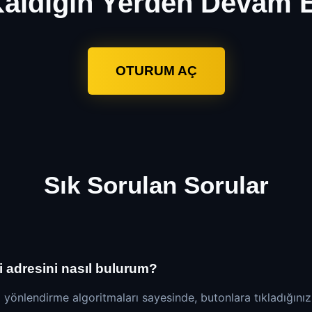
aldığın Yerden Devam 
OTURUM AÇ
Sık Sorulan Sorular
 adresini nasıl bulurum?
 yönlendirme algoritmaları sayesinde, butonlara tıkladığını