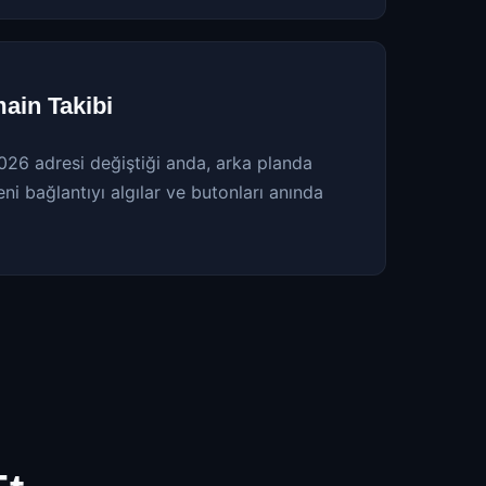
ain Takibi
026 adresi değiştiği anda, arka planda
eni bağlantıyı algılar ve butonları anında