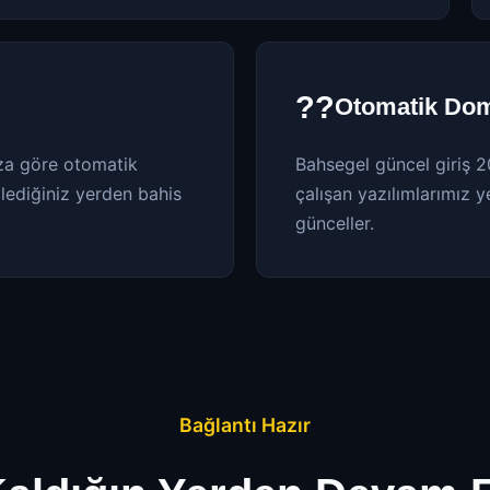
??
Otomatik Dom
uza göre otomatik
Bahsegel güncel giriş 2
ilediğiniz yerden bahis
çalışan yazılımlarımız y
günceller.
Bağlantı Hazır