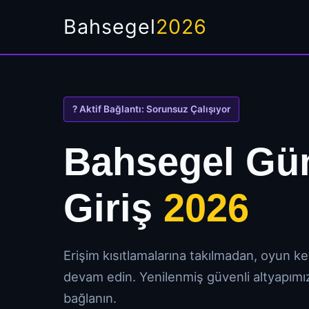
Bahsegel
2026
? Aktif Bağlantı: Sorunsuz Çalışıyor
Bahsegel Gü
Giriş
2026
Erişim kısıtlamalarına takılmadan, oyun ke
devam edin. Yenilenmiş güvenli altyapımız
bağlanın.