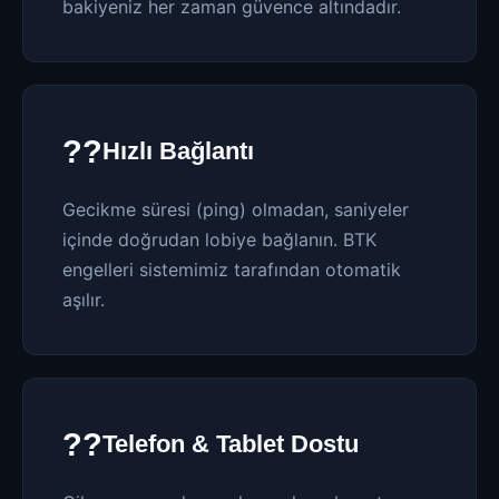
bakiyeniz her zaman güvence altındadır.
??
Hızlı Bağlantı
Gecikme süresi (ping) olmadan, saniyeler
içinde doğrudan lobiye bağlanın. BTK
engelleri sistemimiz tarafından otomatik
aşılır.
??
Telefon & Tablet Dostu