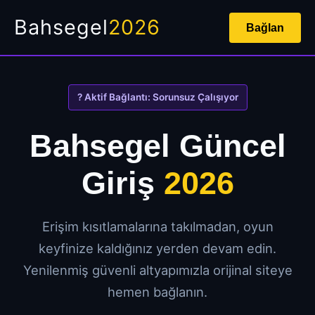
Bahsegel
2026
Bağlan
? Aktif Bağlantı: Sorunsuz Çalışıyor
Bahsegel Güncel
Giriş
2026
Erişim kısıtlamalarına takılmadan, oyun
keyfinize kaldığınız yerden devam edin.
Yenilenmiş güvenli altyapımızla orijinal siteye
hemen bağlanın.