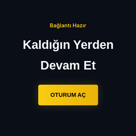
Bağlantı Hazır
Kaldığın Yerden
Devam Et
OTURUM AÇ