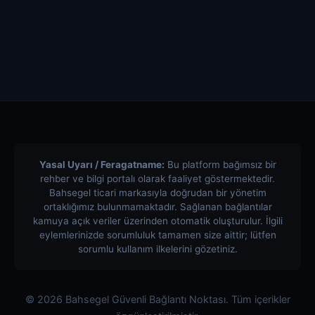
Yasal Uyarı / Feragatname:
Bu platform bağımsız bir
rehber ve bilgi portalı olarak faaliyet göstermektedir.
Bahsegel ticari markasıyla doğrudan bir yönetim
ortaklığımız bulunmamaktadır. Sağlanan bağlantılar
kamuya açık veriler üzerinden otomatik oluşturulur. İlgili
eylemlerinizde sorumluluk tamamen size aittir; lütfen
sorumlu kullanım ilkelerini gözetiniz.
© 2026 Bahsegel Güvenli Bağlantı Noktası. Tüm içerikler