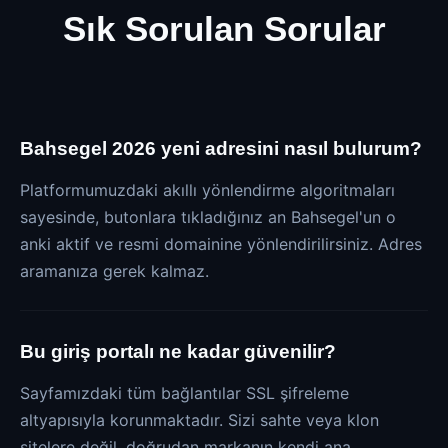
Sık Sorulan Sorular
Bahsegel 2026 yeni adresini nasıl bulurum?
Platformumuzdaki akıllı yönlendirme algoritmaları
sayesinde, butonlara tıkladığınız an Bahsegel'un o
anki aktif ve resmi domainine yönlendirilirsiniz. Adres
aramanıza gerek kalmaz.
Bu giriş portalı ne kadar güvenilir?
Sayfamızdaki tüm bağlantılar SSL şifreleme
altyapısıyla korunmaktadır. Sizi sahte veya klon
sitelere değil, doğrudan markanın kendi ana