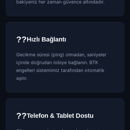
bakiyeniz her zaman güvence altındadır.
??
Hızlı Bağlantı
Gecikme süresi (ping) olmadan, saniyeler
içinde doğrudan lobiye bağlanın. BTK
engelleri sistemimiz tarafından otomatik
aşılır.
??
Telefon & Tablet Dostu