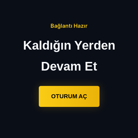
Bağlantı Hazır
Kaldığın Yerden
Devam Et
OTURUM AÇ