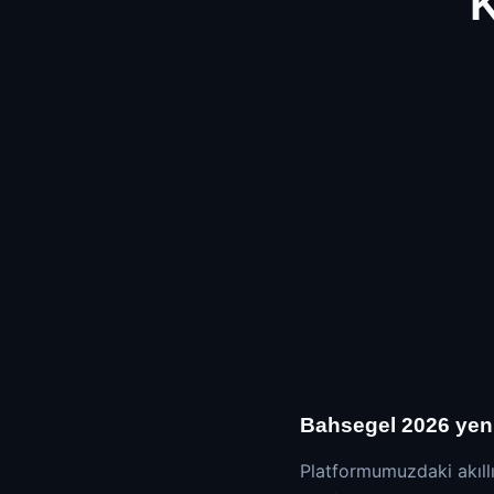
K
Bahsegel 2026 yeni
Platformumuzdaki akıllı