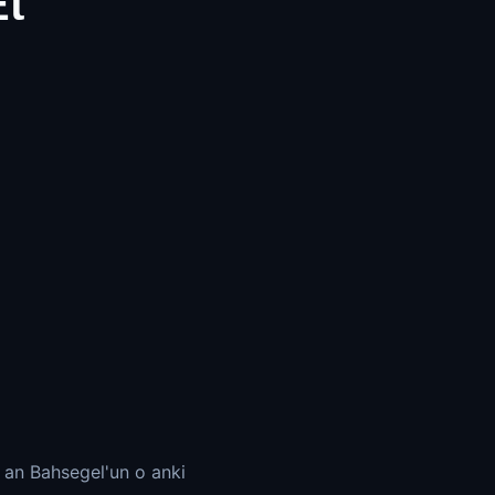
Et
z an Bahsegel'un o anki