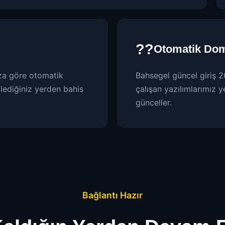
??
Otomatik Dom
uza göre otomatik
Bahsegel güncel giriş 2
ilediğiniz yerden bahis
çalışan yazılımlarımız y
günceller.
Bağlantı Hazır