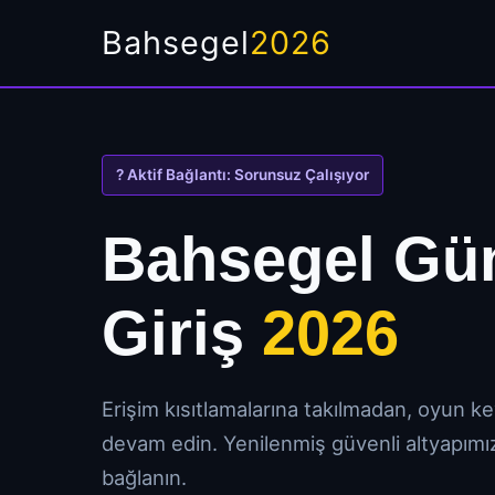
Bahsegel
2026
? Aktif Bağlantı: Sorunsuz Çalışıyor
Bahsegel Gü
Giriş
2026
Erişim kısıtlamalarına takılmadan, oyun ke
devam edin. Yenilenmiş güvenli altyapımız
bağlanın.