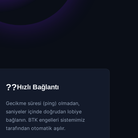
??
Hızlı Bağlantı
Gecikme süresi (ping) olmadan,
saniyeler içinde doğrudan lobiye
bağlanın. BTK engelleri sistemimiz
tarafından otomatik aşılır.