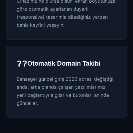
Cihazınız ne olursa olsun, ekran boyutunuza
göre otomatik ayarlanan duyarlı
(responsive) tasarımla dilediğiniz yerden
bahis keyfini yaşayın.
??
Otomatik Domain Takibi
Bahsegel güncel giriş 2026 adresi değiştiği
anda, arka planda çalışan yazılımlarımız
yeni bağlantıyı algılar ve butonları anında
günceller.