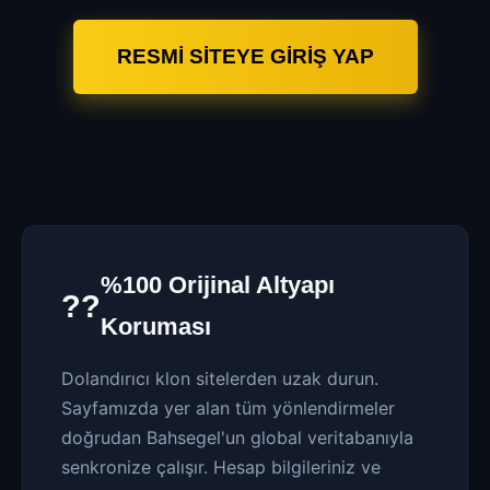
RESMİ SİTEYE GİRİŞ YAP
%100 Orijinal Altyapı
??
Koruması
Dolandırıcı klon sitelerden uzak durun.
Sayfamızda yer alan tüm yönlendirmeler
doğrudan Bahsegel'un global veritabanıyla
senkronize çalışır. Hesap bilgileriniz ve