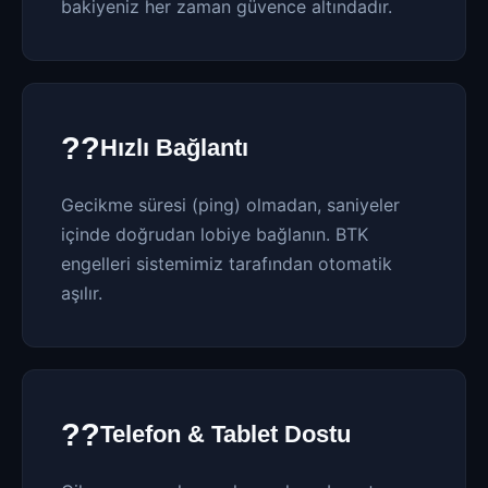
bakiyeniz her zaman güvence altındadır.
??
Hızlı Bağlantı
Gecikme süresi (ping) olmadan, saniyeler
içinde doğrudan lobiye bağlanın. BTK
engelleri sistemimiz tarafından otomatik
aşılır.
??
Telefon & Tablet Dostu