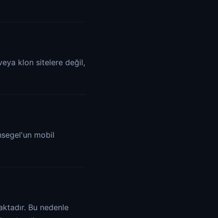
eya klon sitelere değil,
ahsegel'un mobil
aktadır. Bu nedenle