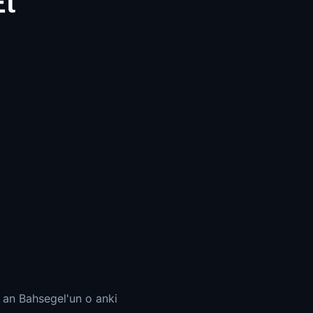
Et
z an Bahsegel'un o anki