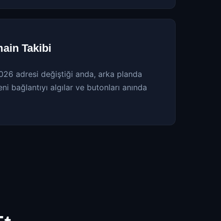
ain Takibi
026 adresi değiştiği anda, arka planda
eni bağlantıyı algılar ve butonları anında