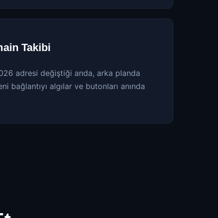
ain Takibi
026 adresi değiştiği anda, arka planda
eni bağlantıyı algılar ve butonları anında