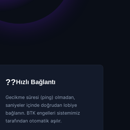
??
Hızlı Bağlantı
Gecikme süresi (ping) olmadan,
saniyeler içinde doğrudan lobiye
bağlanın. BTK engelleri sistemimiz
tarafından otomatik aşılır.