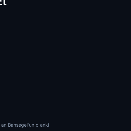
Et
z an Bahsegel'un o anki