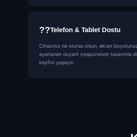
??
Telefon & Tablet Dostu
Cihazınız ne olursa olsun, ekran boyutun
ayarlanan duyarlı (responsive) tasarımla d
keyfini yaşayın.