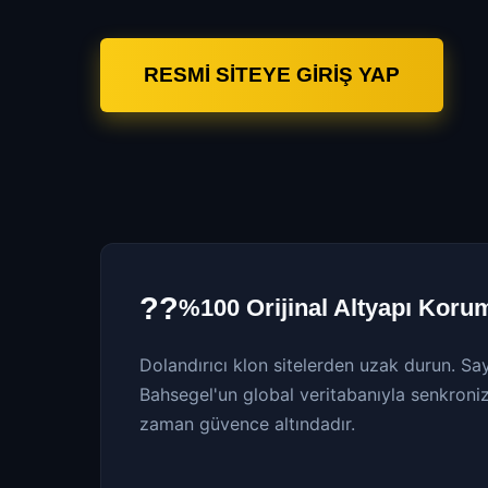
RESMİ SİTEYE GİRİŞ YAP
??
%100 Orijinal Altyapı Koru
Dolandırıcı klon sitelerden uzak durun. S
Bahsegel'un global veritabanıyla senkronize
zaman güvence altındadır.