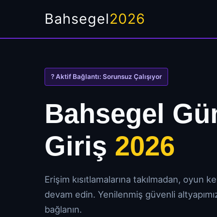
Bahsegel
2026
? Aktif Bağlantı: Sorunsuz Çalışıyor
Bahsegel Gü
Giriş
2026
Erişim kısıtlamalarına takılmadan, oyun ke
devam edin. Yenilenmiş güvenli altyapımız
bağlanın.