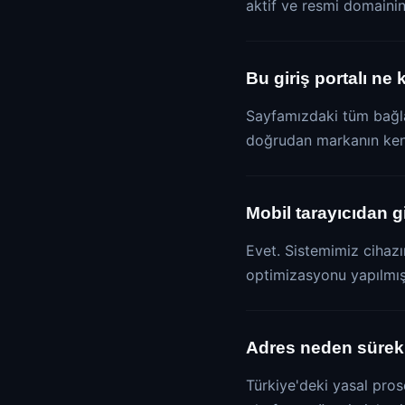
aktif ve resmi domainin
Bu giriş portalı ne 
Sayfamızdaki tüm bağlan
doğrudan markanın kend
Mobil tarayıcıdan g
Evet. Sistemimiz cihazın
optimizasyonu yapılmış
Adres neden sürekl
Türkiye'deki yasal pros