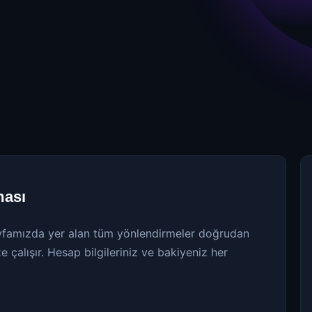
ması
ayfamızda yer alan tüm yönlendirmeler doğrudan
 çalışır. Hesap bilgileriniz ve bakiyeniz her