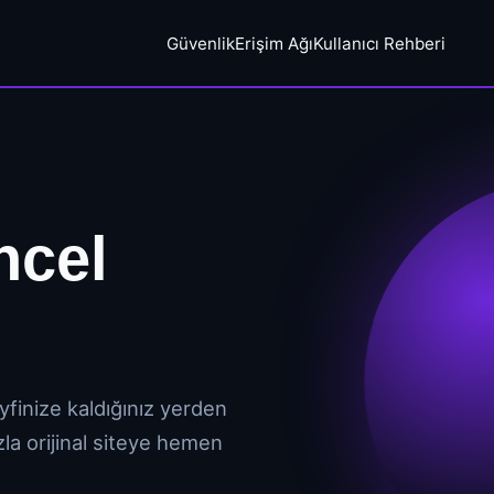
Güvenlik
Erişim Ağı
Kullanıcı Rehberi
ncel
yfinize kaldığınız yerden
la orijinal siteye hemen