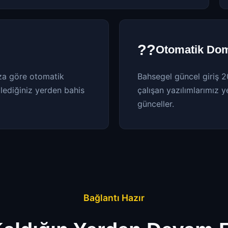
??
Otomatik Dom
uza göre otomatik
Bahsegel güncel giriş 2
ilediğiniz yerden bahis
çalışan yazılımlarımız y
günceller.
Bağlantı Hazır