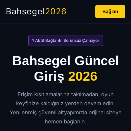
Bahsegel
2026
Bağlan
? Aktif Bağlantı: Sorunsuz Çalışıyor
Bahsegel Güncel
Giriş
2026
Erişim kısıtlamalarına takılmadan, oyun
keyfinize kaldığınız yerden devam edin.
Yenilenmiş güvenli altyapımızla orijinal siteye
hemen bağlanın.