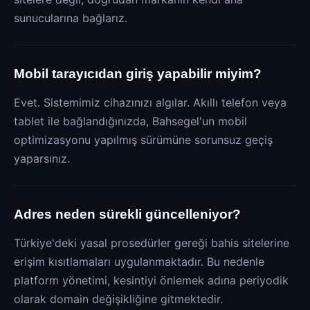
sunucularına bağlarız.
Mobil tarayıcıdan giriş yapabilir miyim?
Evet. Sistemimiz cihazınızı algılar. Akıllı telefon veya
tablet ile bağlandığınızda, Bahsegel'un mobil
optimizasyonu yapılmış sürümüne sorunsuz geçiş
yaparsınız.
Adres neden sürekli güncelleniyor?
Türkiye'deki yasal prosedürler gereği bahis sitelerine
erişim kısıtlamaları uygulanmaktadır. Bu nedenle
platform yönetimi, kesintiyi önlemek adına periyodik
olarak domain değişikliğine gitmektedir.