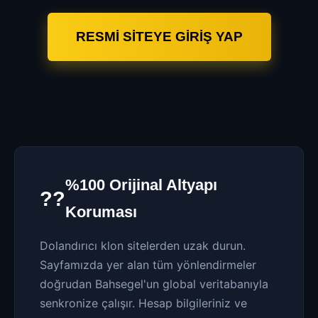
RESMİ SİTEYE GİRİŞ YAP
%100 Orijinal Altyapı
??
Koruması
Dolandırıcı klon sitelerden uzak durun.
Sayfamızda yer alan tüm yönlendirmeler
doğrudan Bahsegel'un global veritabanıyla
senkronize çalışır. Hesap bilgileriniz ve