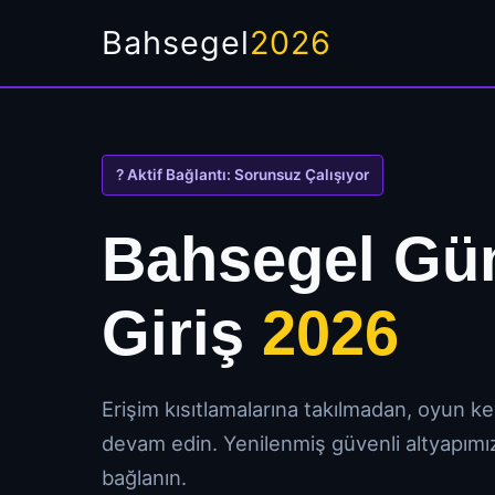
Bahsegel
2026
? Aktif Bağlantı: Sorunsuz Çalışıyor
Bahsegel Gü
Giriş
2026
Erişim kısıtlamalarına takılmadan, oyun ke
devam edin. Yenilenmiş güvenli altyapımız
bağlanın.