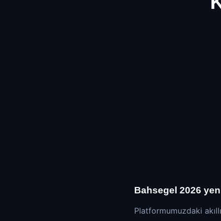
K
Bahsegel 2026 yeni
Platformumuzdaki akıllı